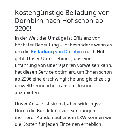
Kostengünstige Beiladung von
Dornbirn nach Hof schon ab
220€!
Umzugshelfer
In der Welt der Umzüge ist Effizienz von
höchster Bedeutung – insbesondere wenn es
Dornbirn
um die
Beiladung
von Dornbirn
nach Hof
geht. Unser Unternehmen, das eine
Erfahrung von über 9 Jahren vorweisen kann,
Möbeltaxi
hat diesen Service optimiert, um Ihnen schon
ab 220€ eine erschwingliche und gleichzeitig
umweltfreundliche Transportlösung
Dornbirn
anzubieten.
Unser Ansatz ist simpel, aber wirkungsvoll:
Kleintransport
Durch die Bündelung von Sendungen
mehrerer Kunden auf einem LKW können wir
Dornbirn
die Kosten für jeden Einzelnen erheblich