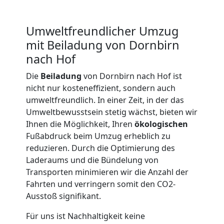
LKW
Umweltfreundlicher Umzug
Möbellift
mit Beiladung von Dornbirn
nach Hof
Dornbirn
Die
Beiladung
von Dornbirn nach Hof ist
nicht nur kosteneffizient, sondern auch
Übersiedlung
umweltfreundlich. In einer Zeit, in der das
Umweltbewusstsein stetig wächst, bieten wir
Dornbirn
Ihnen die Möglichkeit, Ihren
ökologischen
Fußabdruck beim Umzug erheblich zu
reduzieren. Durch die Optimierung des
Klaviertransport
Laderaums und die Bündelung von
Transporten minimieren wir die Anzahl der
Dornbirn
Fahrten und verringern somit den CO2-
Ausstoß signifikant.
Privatumzug
Für uns ist Nachhaltigkeit keine