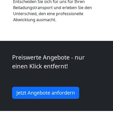
Entscheiden Sie sich für uns für Ihren
Beiladungstransport und erleben Sie den
Kunsttransport
Unterschied, den eine professionelle
Abwicklung ausmacht.
Dornbirn
Umzug
Dornbirn
Preiswerte Angebote - nur
einen Klick entfernt!
3
Mann
Jetzt Angebote anfordern
+