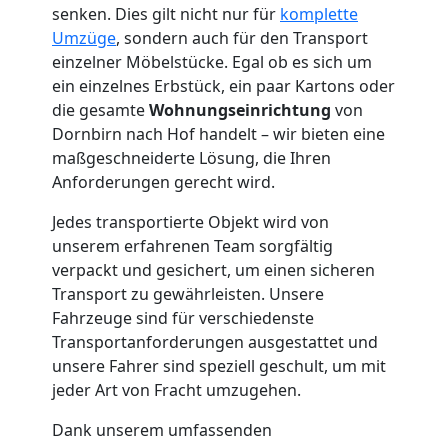
senken. Dies gilt nicht nur für
komplette
Umzüge
, sondern auch für den Transport
Möbelmontage
einzelner Möbelstücke. Egal ob es sich um
ein einzelnes Erbstück, ein paar Kartons oder
Dornbirn
die gesamte
Wohnungseinrichtung
von
Dornbirn nach Hof handelt – wir bieten eine
maßgeschneiderte Lösung, die Ihren
Möbeltransport
Anforderungen gerecht wird.
Jedes transportierte Objekt wird von
Dornbirn
unserem erfahrenen Team sorgfältig
verpackt und gesichert, um einen sicheren
Transport zu gewährleisten. Unsere
Beiladung
Fahrzeuge sind für verschiedenste
Transportanforderungen ausgestattet und
Dornbirn
unsere Fahrer sind speziell geschult, um mit
jeder Art von Fracht umzugehen.
Mini
Dank unserem umfassenden