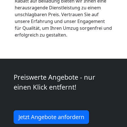
Rabatt auf Beiladung bieten wir Ihnen eine
Anfrage
herausragende Dienstleistung zu einem
unschlagbaren Preis. Vertrauen Sie auf
unsere Erfahrung und unser Engagement
Möbeltransport
für Qualität, um Ihren Umzug sorgenfrei und
erfolgreich zu gestalten.
National
Möbeltransport
Preiswerte Angebote - nur
International
einen Klick entfernt!
Beiladung
National
Jetzt Angebote anfordern