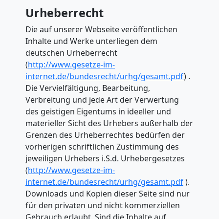
LKW
Urheberrecht
Die auf unserer Webseite veröffentlichen
Möbellift
Inhalte und Werke unterliegen dem
deutschen Urheberrecht
Dornbirn
(
http://www.gesetze-im-
internet.de/bundesrecht/urhg/gesamt.pdf
) .
Die Vervielfältigung, Bearbeitung,
Übersiedlung
Verbreitung und jede Art der Verwertung
des geistigen Eigentums in ideeller und
materieller Sicht des Urhebers außerhalb der
Dornbirn
Grenzen des Urheberrechtes bedürfen der
vorherigen schriftlichen Zustimmung des
Klaviertransport
jeweiligen Urhebers i.S.d. Urhebergesetzes
(
http://www.gesetze-im-
internet.de/bundesrecht/urhg/gesamt.pdf
).
Dornbirn
Downloads und Kopien dieser Seite sind nur
für den privaten und nicht kommerziellen
Gebrauch erlaubt. Sind die Inhalte auf