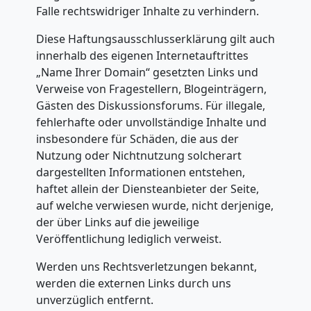
Dornbirn
Falle rechtswidriger Inhalte zu verhindern.
Diese Haftungsausschlusserklärung gilt auch
Kunsttransport
innerhalb des eigenen Internetauftrittes
„Name Ihrer Domain“ gesetzten Links und
Dornbirn
Verweise von Fragestellern, Blogeinträgern,
Gästen des Diskussionsforums. Für illegale,
fehlerhafte oder unvollständige Inhalte und
Umzug
insbesondere für Schäden, die aus der
Nutzung oder Nichtnutzung solcherart
Dornbirn
dargestellten Informationen entstehen,
haftet allein der Diensteanbieter der Seite,
3
auf welche verwiesen wurde, nicht derjenige,
der über Links auf die jeweilige
Veröffentlichung lediglich verweist.
Mann
Werden uns Rechtsverletzungen bekannt,
+
werden die externen Links durch uns
unverzüglich entfernt.