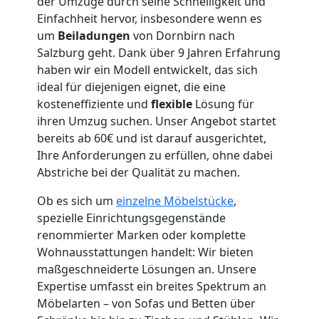
der Umzüge durch seine Schnelligkeit und
Einfachheit hervor, insbesondere wenn es
um
Beiladungen
von Dornbirn nach
Salzburg geht. Dank über 9 Jahren Erfahrung
Umzugshelfer
haben wir ein Modell entwickelt, das sich
ideal für diejenigen eignet, die eine
Dornbirn
kosteneffiziente und
flexible
Lösung für
ihren Umzug suchen. Unser Angebot startet
bereits ab 60€ und ist darauf ausgerichtet,
Möbeltaxi
Ihre Anforderungen zu erfüllen, ohne dabei
Abstriche bei der Qualität zu machen.
Dornbirn
Ob es sich um
einzelne Möbelstücke
,
spezielle Einrichtungsgegenstände
Kleintransport
renommierter Marken oder komplette
Wohnausstattungen handelt: Wir bieten
maßgeschneiderte Lösungen an. Unsere
Dornbirn
Expertise umfasst ein breites Spektrum an
Möbelarten – von Sofas und Betten über