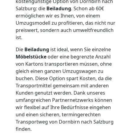
kostengünstige Option von Dornbirn nach
Möbellift
Salzburg: die
Beiladung
. Schon ab 60€
ermöglichen wir es Ihnen, von einem
Dornbirn
Umzugsmodell zu profitieren, das nicht nur
preiswert, sondern auch umweltfreundlich
ist.
Übersiedlung
Die
Beiladung
ist ideal, wenn Sie einzelne
Möbelstücke
oder eine begrenzte Anzahl
Dornbirn
von Kartons transportieren müssen, ohne
gleich einen ganzen Umzugswagen zu
Klaviertransport
buchen. Diese Option spart Kosten, da die
Transportmittel gemeinsam mit anderen
Kunden genutzt werden. Dank unseres
Dornbirn
umfangreichen Partnernetzwerks können
wir flexibel auf Ihre Bedürfnisse eingehen
und einen sicheren, termingerechten
Privatumzug
Transportweg von Dornbirn nach Salzburg
finden.