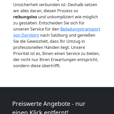
Unsicherheit verbunden ist. Deshalb setzen
Dornbirn
wir alles daran, diesen Prozess so
reibungslos
und unkompliziert wie möglich
zu gestalten. Entscheiden Sie sich für
Umzug
unseren Service für den
Beiladungstransport
von Dornbirn
nach Salzburg und genießen
2
Sie die Gewissheit, dass Ihr Umzug in
professionellen Händen liegt. Unsere
Priorität ist es, Ihnen einen Service zu bieten,
Mann
der nicht nur Ihren Erwartungen entspricht,
sondern diese übertrifft.
+
LKW
Dornbirn
Preiswerte Angebote - nur
einen Klick entfernt!