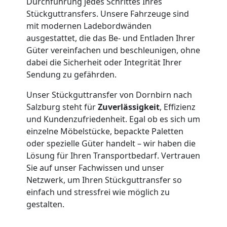
Umzug
Durchführung jedes Schrittes Ihres
Stückguttransfers. Unsere Fahrzeuge sind
Dornbirn
mit modernen Ladebordwänden
ausgestattet, die das Be- und Entladen Ihrer
Güter vereinfachen und beschleunigen, ohne
Qualitäts-
dabei die Sicherheit oder Integrität Ihrer
Sendung zu gefährden.
Umzüge
Unser Stückguttransfer von Dornbirn nach
Salzburg steht für
Zuverlässigkeit
, Effizienz
Dornbirn
und Kundenzufriedenheit. Egal ob es sich um
einzelne Möbelstücke, bepackte Paletten
oder spezielle Güter handelt – wir haben die
Vereinsumzug
Lösung für Ihren Transportbedarf. Vertrauen
Sie auf unser Fachwissen und unser
Dornbirn
Netzwerk, um Ihren Stückguttransfer so
einfach und stressfrei wie möglich zu
gestalten.
Anfrage