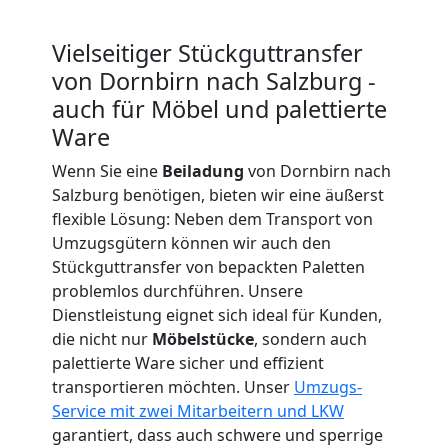
Expressumzug
Vielseitiger Stückguttransfer
Dornbirn
von Dornbirn nach Salzburg -
auch für Möbel und palettierte
Tragehilfe
Ware
Wenn Sie eine
Beiladung
von Dornbirn nach
Dornbirn
Salzburg benötigen, bieten wir eine äußerst
flexible Lösung: Neben dem Transport von
Umzugsgütern können wir auch den
Kleiner
Stückguttransfer von bepackten Paletten
problemlos durchführen. Unsere
Umzug
Dienstleistung eignet sich ideal für Kunden,
die nicht nur
Möbelstücke
, sondern auch
Dornbirn
palettierte Ware sicher und effizient
transportieren möchten. Unser
Umzugs-
Service mit zwei Mitarbeitern und LKW
Küchenumzug
garantiert, dass auch schwere und sperrige