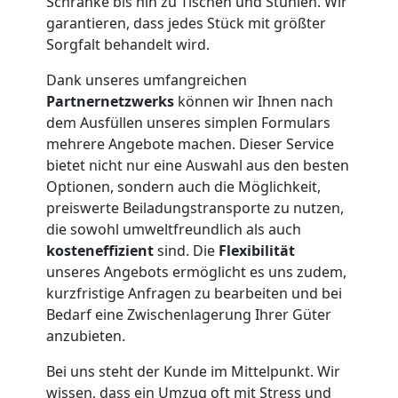
Möbelmontage
Schränke bis hin zu Tischen und Stühlen. Wir
garantieren, dass jedes Stück mit größter
Sorgfalt behandelt wird.
Dornbirn
Dank unseres umfangreichen
Partnernetzwerks
können wir Ihnen nach
Möbeltransport
dem Ausfüllen unseres simplen Formulars
mehrere Angebote machen. Dieser Service
Dornbirn
bietet nicht nur eine Auswahl aus den besten
Optionen, sondern auch die Möglichkeit,
preiswerte Beiladungstransporte zu nutzen,
Beiladung
die sowohl umweltfreundlich als auch
kosteneffizient
sind. Die
Flexibilität
Dornbirn
unseres Angebots ermöglicht es uns zudem,
kurzfristige Anfragen zu bearbeiten und bei
Bedarf eine Zwischenlagerung Ihrer Güter
Mini
anzubieten.
Bei uns steht der Kunde im Mittelpunkt. Wir
Umzug
wissen, dass ein Umzug oft mit Stress und