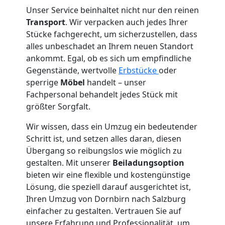
Dornbirn
Unser Service beinhaltet nicht nur den reinen
Transport
. Wir verpacken auch jedes Ihrer
Tresortransport
Stücke fachgerecht, um sicherzustellen, dass
alles unbeschadet an Ihrem neuen Standort
in
ankommt. Egal, ob es sich um empfindliche
Gegenstände, wertvolle
Erbstücke
oder
sperrige
Möbel
handelt – unser
Dornbirn
Fachpersonal behandelt jedes Stück mit
größter Sorgfalt.
Umzug
Wir wissen, dass ein Umzug ein bedeutender
Schritt ist, und setzen alles daran, diesen
für
Übergang so reibungslos wie möglich zu
gestalten. Mit unserer
Beiladungsoption
Senioren
bieten wir eine flexible und kostengünstige
Lösung, die speziell darauf ausgerichtet ist,
Ihren Umzug von Dornbirn nach Salzburg
in
einfacher zu gestalten. Vertrauen Sie auf
unsere Erfahrung und Professionalität, um