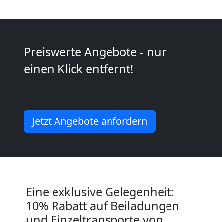
Möbeltransport
National
Preiswerte Angebote - nur
einen Klick entfernt!
Möbeltransport
International
Jetzt Angebote anfordern
Beiladung
National
Eine exklusive Gelegenheit:
10% Rabatt auf Beiladungen
Beiladung
und Einzeltransporte von