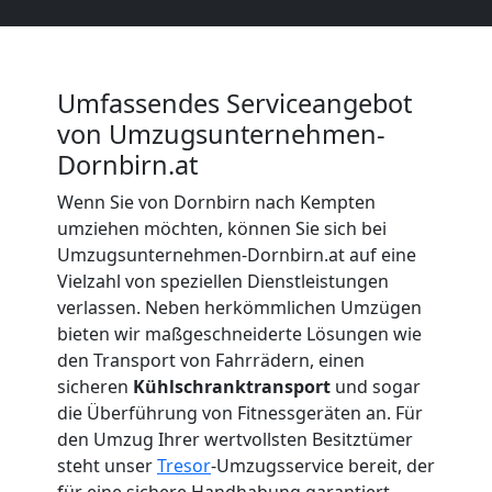
Beiladung
Dornbirn
Umfassendes Serviceangebot
von Umzugsunternehmen-
Dornbirn.at
Mini
Wenn Sie von Dornbirn nach Kempten
Umzug
umziehen möchten, können Sie sich bei
Umzugsunternehmen-Dornbirn.at auf eine
Vielzahl von speziellen Dienstleistungen
Dornbirn
verlassen. Neben herkömmlichen Umzügen
bieten wir maßgeschneiderte Lösungen wie
den Transport von Fahrrädern, einen
Umzug
sicheren
Kühlschranktransport
und sogar
die Überführung von Fitnessgeräten an. Für
2
den Umzug Ihrer wertvollsten Besitztümer
steht unser
Tresor
-Umzugsservice bereit, der
für eine sichere Handhabung garantiert.