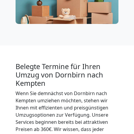
International
Beiladung
National
Beiladung
Belegte Termine für Ihren
Umzug von Dornbirn nach
International
Kempten
Wenn Sie demnächst von Dornbirn nach
Internationaler
Kempten umziehen möchten, stehen wir
Ihnen mit effizienten und preisgünstigen
Umzug
Umzugsoptionen zur Verfügung. Unsere
Services beginnen bereits bei attraktiven
Preisen ab 360€. Wir wissen, dass jeder