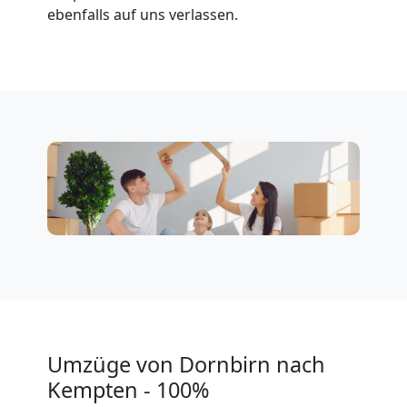
ebenfalls auf uns verlassen.
Klaviertransport
Dornbirn
Privatumzug
Dornbirn
Tresortransport
in
Dornbirn
Umzüge von Dornbirn nach
Kempten - 100%