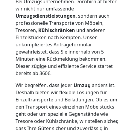
Lagerung
Bei Umzugsunternehmen-Dornbirn.at bieten
wir nicht nur umfassende
Dornbirn
Umzugsdienstleistungen
, sondern auch
professionelle Transporte von Möbeln,
Tresoren,
Kühlschränken
und anderen
Full-
Einzelstücken nach Kempten. Unser
unkompliziertes Anfrageformular
Service-
gewährleistet, dass Sie innerhalb von 5
Minuten eine Rückmeldung bekommen.
Umzug
Dieser zügige und effiziente Service startet
bereits ab 360€.
Dornbirn
Wir begreifen, dass jeder
Umzug
anders ist.
Deshalb bieten wir flexible Lösungen für
Einzeltransporte und Beiladungen. Ob es um
Qualitäts-
den Transport eines einzelnen Möbelstücks
geht oder um spezielle Gegenstände wie
Umzüge
Tresore oder Kühlschränke, wir stellen sicher,
dass Ihre Güter sicher und zuverlässig in