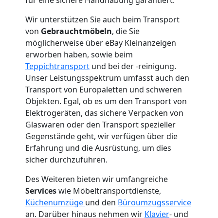
Mann
Wir unterstützen Sie auch beim Transport
+
von
Gebrauchtmöbeln
, die Sie
möglicherweise über eBay Kleinanzeigen
LKW
erworben haben, sowie beim
Teppichtransport
und bei der -reinigung.
Dornbirn
Unser Leistungsspektrum umfasst auch den
Transport von Europaletten und schweren
Objekten. Egal, ob es um den Transport von
Kunsttransport
Elektrogeräten, das sichere Verpacken von
Glaswaren oder den Transport spezieller
Dornbirn
Gegenstände geht, wir verfügen über die
Erfahrung und die Ausrüstung, um dies
sicher durchzuführen.
Umzug
Des Weiteren bieten wir umfangreiche
Services
wie Möbeltransportdienste,
Dornbirn
Küchenumzüge
und den
Büroumzugsservice
an. Darüber hinaus nehmen wir
Klavier
- und