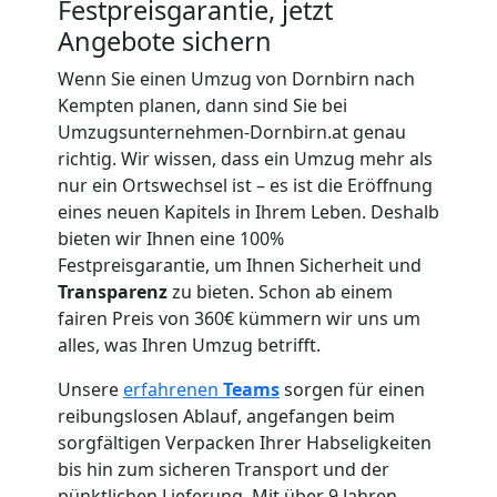
Festpreisgarantie, jetzt
Umzug
Angebote sichern
für
Wenn Sie einen Umzug von Dornbirn nach
Kempten planen, dann sind Sie bei
Umzugsunternehmen-Dornbirn.at genau
Senioren
richtig. Wir wissen, dass ein Umzug mehr als
nur ein Ortswechsel ist – es ist die Eröffnung
in
eines neuen Kapitels in Ihrem Leben. Deshalb
bieten wir Ihnen eine 100%
Dornbirn
Festpreisgarantie, um Ihnen Sicherheit und
Transparenz
zu bieten. Schon ab einem
fairen Preis von 360€ kümmern wir uns um
Fernumzug
alles, was Ihren Umzug betrifft.
Unsere
erfahrenen
Teams
sorgen für einen
Dornbirn
reibungslosen Ablauf, angefangen beim
sorgfältigen Verpacken Ihrer Habseligkeiten
bis hin zum sicheren Transport und der
Firmenumzug
pünktlichen Lieferung. Mit über 9 Jahren