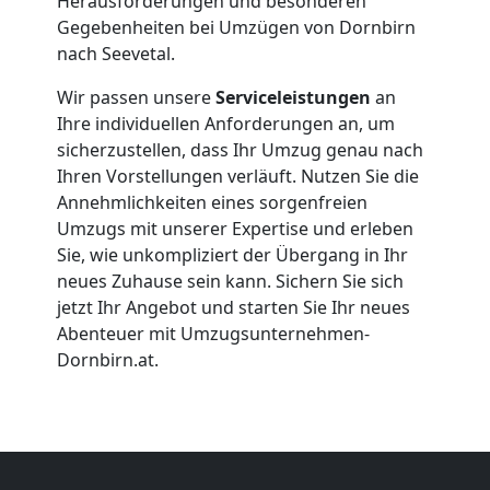
Herausforderungen und besonderen
Firmenumzug
Gegebenheiten bei Umzügen von Dornbirn
nach Seevetal.
Dornbirn
Wir passen unsere
Serviceleistungen
an
Ihre individuellen Anforderungen an, um
sicherzustellen, dass Ihr Umzug genau nach
Büroumzug
Ihren Vorstellungen verläuft. Nutzen Sie die
Annehmlichkeiten eines sorgenfreien
Dornbirn
Umzugs mit unserer Expertise und erleben
Sie, wie unkompliziert der Übergang in Ihr
neues Zuhause sein kann. Sichern Sie sich
Expressumzug
jetzt Ihr Angebot und starten Sie Ihr neues
Abenteuer mit Umzugsunternehmen-
Dornbirn
Dornbirn.at.
Tragehilfe