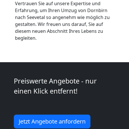
Vertrauen Sie auf unsere Expertise und
Möbeltaxi
Erfahrung, um Ihren Umzug von Dornbirn
nach Seevetal so angenehm wie möglich zu
Dornbirn
gestalten. Wir freuen uns darauf, Sie auf
diesem neuen Abschnitt Ihres Lebens zu
begleiten.
Kleintransport
Dornbirn
Möbelmontage
Preiswerte Angebote - nur
einen Klick entfernt!
Dornbirn
Möbeltransport
Jetzt Angebote anfordern