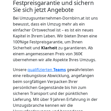
Festpreisgarantie und sichern
Sie sich jetzt Angebote
Umzug
Bei Umzugsunternehmen-Dornbirn.at ist uns
bewusst, dass ein Umzug mehr als ein
für
einfacher Ortswechsel ist – es ist ein neues
Kapitel in Ihrem Leben. Wir bieten Ihnen eine
Senioren
100%ige Festpreisgarantie, um Ihnen
Sicherheit und
Klarheit
zu garantieren. Ab
in
einem angemessenen Preis von 360€
übernehmen wir alle Aspekte Ihres Umzugs.
Dornbirn
Unsere
qualifizierten
Teams
gewährleisten
eine reibungslose Abwicklung, angefangen
beim sorgfältigen Verpacken Ihrer
Fernumzug
persönlichen Gegenstände bis hin zum
sicheren Transport und der pünktlichen
Dornbirn
Lieferung. Mit über 9 Jahren Erfahrung in der
Umzugsbranche kennen wir die