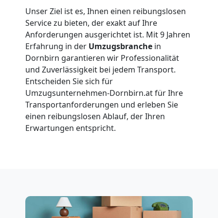
Unser Ziel ist es, Ihnen einen reibungslosen
Dornbirn
Service zu bieten, der exakt auf Ihre
Anforderungen ausgerichtet ist. Mit 9 Jahren
Erfahrung in der
Umzugsbranche
in
Vereinsumzug
Dornbirn garantieren wir Professionalität
und Zuverlässigkeit bei jedem Transport.
Dornbirn
Entscheiden Sie sich für
Umzugsunternehmen-Dornbirn.at für Ihre
Transportanforderungen und erleben Sie
Anfrage
einen reibungslosen Ablauf, der Ihren
Erwartungen entspricht.
Möbeltransport
National
Möbeltransport