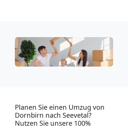
Dornbirn
Klaviertransport
Dornbirn
Privatumzug
Dornbirn
Tresortransport
Planen Sie einen Umzug von
in
Dornbirn nach Seevetal?
Nutzen Sie unsere 100%
Dornbirn