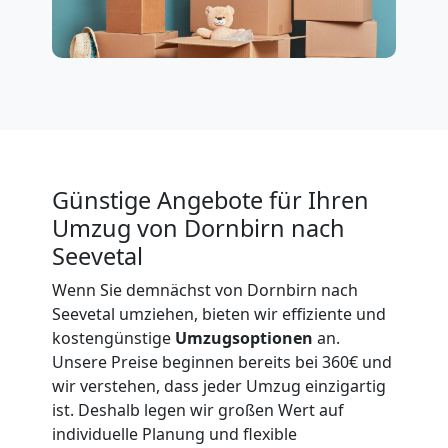
International
Beiladung
National
Günstige Angebote für Ihren
Umzug von Dornbirn nach
Beiladung
Seevetal
International
Wenn Sie demnächst von Dornbirn nach
Seevetal umziehen, bieten wir effiziente und
kostengünstige
Umzugsoptionen
an.
Internationaler
Unsere Preise beginnen bereits bei 360€ und
wir verstehen, dass jeder Umzug einzigartig
Umzug
ist. Deshalb legen wir großen Wert auf
individuelle Planung und flexible