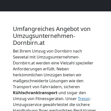
Dornbirn
Beiladung
Umfangreiches Angebot von
Dornbirn
Umzugsunternehmen-
Dornbirn.at
Mini
Bei Ihrem Umzug von Dornbirn nach
Seevetal mit Umzugsunternehmen-
Umzug
Dornbirn.at werden eine Vielzahl spezieller
Anforderungen erfüllt. Neben
Dornbirn
herkömmlichen Umzügen bieten wir
maßgeschneiderte Lösungen wie den
Transport von Fahrrädern, sicheren
Umzug
Kühlschranktransport
und sogar den
Umzug von Fitnessgeräten. Unser
Tresor
-
2
Umzugsservice gewährleistet die sichere
Handhabung Ihrer wertvollsten Besitztümer.