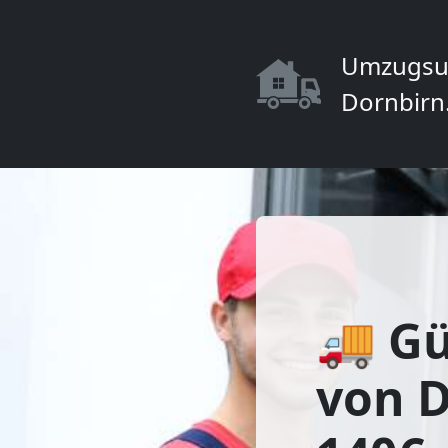
Umzugsu
Dornbirn
🚚 Gü
von D