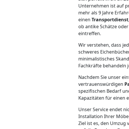
Unternehmen ist auf pr
Mann
mehr als 9 Jahre Erfah
einen
Transportdienst
+
ob antike Schätze ode
eintreffen.
LKW
Wir verstehen, dass je
schweres Eichenbücherr
minimalistisches Skand
Möbellift
Fachkräfte behandeln 
Dornbirn
Nachdem Sie unser ein
vertrauenswürdigen
P
spezifischen Bedarf un
Übersiedlung
Kapazitäten für einen 
Unser Service endet ni
Dornbirn
Installation Ihrer Mö
Ziel ist es, den Umzug