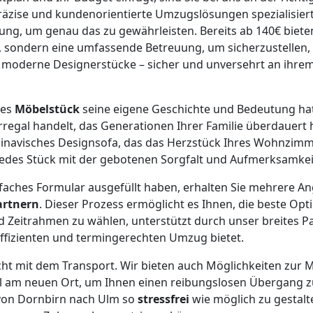
äzise und kundenorientierte Umzugslösungen spezialisiert
rung, um genau das zu gewährleisten. Bereits ab 140€ biete
, sondern eine umfassende Betreuung, um sicherzustellen, 
r moderne Designerstücke – sicher und unversehrt an ihre
des
Möbelstück
seine eigene Geschichte und Bedeutung hat
egal handelt, das Generationen Ihrer Familie überdauert 
inavisches Designsofa, das das Herzstück Ihres Wohnzimme
jedes Stück mit der gebotenen Sorgfalt und Aufmerksamkei
faches Formular ausgefüllt haben, erhalten Sie mehrere A
artnern
. Dieser Prozess ermöglicht es Ihnen, die beste Opt
d Zeitrahmen zu wählen, unterstützt durch unser breites P
effizienten und termingerechten Umzug bietet.
cht mit dem Transport. Wir bieten auch Möglichkeiten zur
bel am neuen Ort, um Ihnen einen reibungslosen Übergang 
 von Dornbirn nach Ulm so
stressfrei
wie möglich zu gestalte