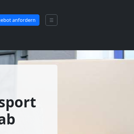
ebot anfordern
☰
sport
ab