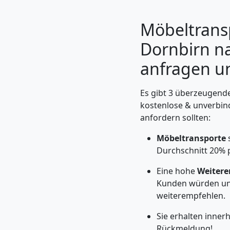
Möbeltrans
Dornbirn na
anfragen un
Es gibt 3 überzeugende
kostenlose & unverbin
anfordern sollten:
Möbeltransporte
Umzugshelfer
Durchschnitt 20% 
Dornbirn
Eine hohe
Weitere
Kunden würden un
weiterempfehlen.
Möbeltaxi
Sie erhalten inner
Rückmeldung!