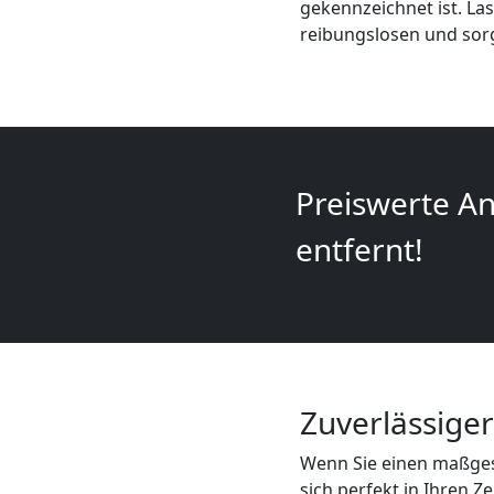
gekennzeichnet ist. La
+
reibungslosen und sor
LKW
Dornbirn
Preiswerte An
Kunsttransport
entfernt!
Dornbirn
Umzug
Dornbirn
Zuverlässige
Wenn Sie einen maßges
3
sich perfekt in Ihren Z