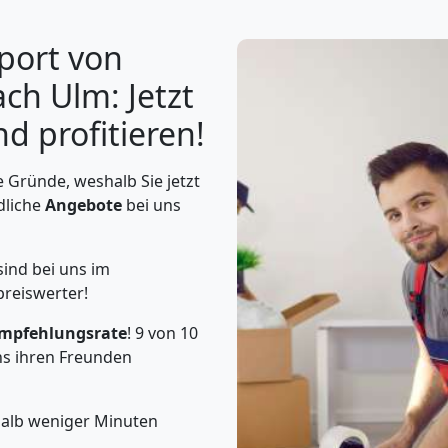
port von
ch Ulm: Jetzt
d profitieren!
 Gründe, weshalb Sie jetzt
dliche
Angebote
bei uns
sind bei uns im
preiswerter!
mpfehlungsrate
! 9 von 10
s ihren Freunden
halb weniger Minuten