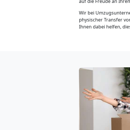
auf die Freude an Ihr
Klaviertransport
Wir bei Umzugsunterne
Dornbirn
physischer Transfer von
Ihnen dabei helfen, di
Privatumzug
Dornbirn
Tresortransport
in
Dornbirn