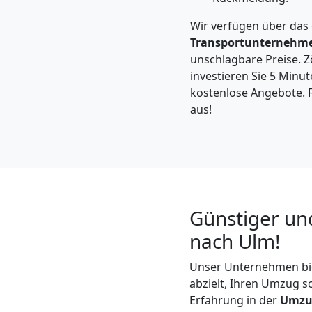
Dornbirn
Wir verfügen über das
Transportunternehm
Kleintransport
unschlagbare Preise. Zö
investieren Sie 5 Minut
Dornbirn
kostenlose Angebote. F
aus!
Möbelmontage
Dornbirn
Günstiger un
Möbeltransport
nach Ulm!
Dornbirn
Unser Unternehmen bi
abzielt, Ihren Umzug s
Erfahrung in der
Umzu