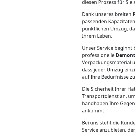
Beiladung
diesen Prozess für Sie 
Dank unseres breiten
Dornbirn
passenden Kapazitäten 
pünktlichen Umzug, dam
Ihrem Leben.
Mini
Unser Service beginnt b
Umzug
professionelle
Demont
Verpackungsmaterial u
Dornbirn
dass jeder Umzug einzi
auf Ihre Bedürfnisse z
Die Sicherheit Ihrer Ha
Umzug
Transportdienst an, um
handhaben Ihre Gegenst
2
ankommt.
Bei uns steht die Kunde
Mann
Service anzubieten, de