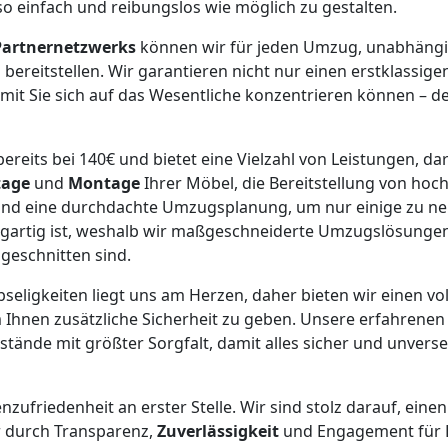
so einfach und reibungslos wie möglich zu gestalten.
Partnernetzwerks
können wir für jeden Umzug, unabhängig
bereitstellen. Wir garantieren nicht nur einen erstklassig
it Sie sich auf das Wesentliche konzentrieren können – d
ereits bei 140€ und bietet eine Vielzahl von Leistungen, da
age
und
Montage
Ihrer Möbel, die Bereitstellung von ho
nd eine durchdachte Umzugsplanung, um nur einige zu nen
gartig ist, weshalb wir maßgeschneiderte Umzugslösungen 
ugeschnitten sind.
bseligkeiten liegt uns am Herzen, daher bieten wir einen vol
 Ihnen zusätzliche Sicherheit zu geben. Unsere erfahrene
ände mit größter Sorgfalt, damit alles sicher und unverse
nzufriedenheit an erster Stelle. Wir sind stolz darauf, ein
r durch Transparenz,
Zuverlässigkeit
und Engagement für E