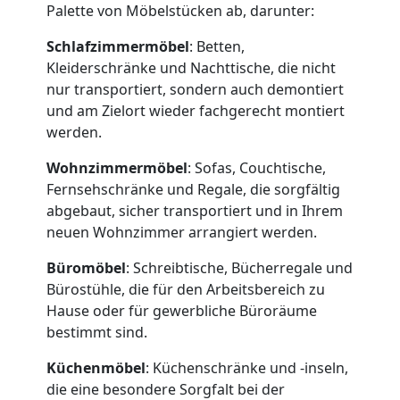
Palette von Möbelstücken ab, darunter:
Schlafzimmermöbel
: Betten,
Kleiderschränke und Nachttische, die nicht
nur transportiert, sondern auch demontiert
und am Zielort wieder fachgerecht montiert
Umzugshelfer
werden.
Dornbirn
Wohnzimmermöbel
: Sofas, Couchtische,
Fernsehschränke und Regale, die sorgfältig
abgebaut, sicher transportiert und in Ihrem
Möbeltaxi
neuen Wohnzimmer arrangiert werden.
Büromöbel
: Schreibtische, Bücherregale und
Dornbirn
Bürostühle, die für den Arbeitsbereich zu
Hause oder für gewerbliche Büroräume
bestimmt sind.
Kleintransport
Küchenmöbel
: Küchenschränke und -inseln,
Dornbirn
die eine besondere Sorgfalt bei der