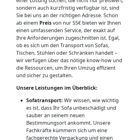
einer Lösung suchen, die nicht nur preiswert,
sondern auch kurzfristig verfügbar ist, sind
Küchenumzug
Sie bei uns an der richtigen Adresse. Schon
ab einem
Preis
von nur 55€ bieten wir Ihnen
Dornbirn
einen umfassenden Service, der exakt auf
Ihre Anforderungen zugeschnitten ist. Egal,
ob es sich um den Transport von Sofas,
Umzug
Tischen, Stühlen oder Schränken handelt –
wir verfügen über das nötige know-how und
und
die Ressourcen, um Ihren Umzug effizient
und sicher zu gestalten.
Lagerung
Unsere Leistungen im Überblick:
Dornbirn
Sofatransport:
Wir wissen, wie wichtig
es ist, dass Ihr Sofa unbeschädigt und
sauber an seinem neuen
Full-
Bestimmungsort ankommt. Unsere
Fachkräfte kümmern sich um eine
fachgerechte Verpackung und einen