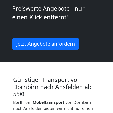
Preiswerte Angebote - nur
Kunsttransport
einen Klick entfernt!
Dornbirn
Jetzt Angebote anfordern
Umzug
Dornbirn
3
Günstiger Transport von
Mann
Dornbirn nach Ansfelden ab
55€!
+
Bei Ihrem
Möbeltransport
von Dornbirn
nach Ansfelden bieten wir nicht nur einen