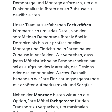
Demontage und Montage erfordern, um die
Funktionalität in Ihrem neuen Zuhause zu
Möbelmontage
gewährleisten.
Unser Team aus erfahrenen
Fachkräften
Dornbirn
kümmert sich um jedes Detail, von der
sorgfältigen Demontage Ihrer Möbel in
Dornbirn bis hin zur professionellen
Möbeltransport
Montage und Einrichtung in Ihrem neuen
Zuhause in Ansfelden. Wir verstehen, dass
Dornbirn
jedes Möbelstück seine Besonderheiten hat,
sei es aufgrund des Materials, des Designs
oder des emotionalen Wertes. Deshalb
Beiladung
behandeln wir Ihre Einrichtungsgegenstände
mit größter Aufmerksamkeit und Sorgfalt.
Dornbirn
Neben der
Montage
bieten wir auch die
Option, Ihre Möbel
fachgerecht
für den
Mini
Transport zu verpacken, um maximalen