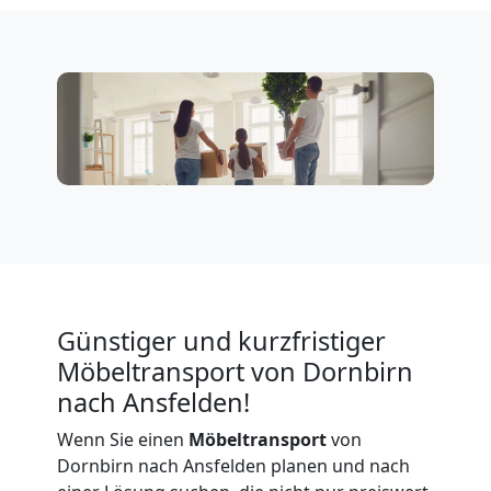
Expressumzug
Dornbirn
Tragehilfe
Dornbirn
Kleiner
Günstiger und kurzfristiger
Möbeltransport von Dornbirn
Umzug
nach Ansfelden!
Wenn Sie einen
Möbeltransport
von
Dornbirn
Dornbirn nach Ansfelden planen und nach