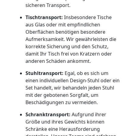
Service-
sicheren Transport.
Umzug
Tischtransport:
Insbesondere Tische
aus Glas oder mit empfindlichen
Dornbirn
Oberflächen benötigen besondere
Aufmerksamkeit. Wir gewährleisten die
korrekte Sicherung und den Schutz,
Qualitäts-
damit Ihr Tisch frei von Kratzern oder
anderen Schäden ankommt.
Umzüge
Stuhltransport:
Egal, ob es sich um
einen individuellen Design-Stuhl oder ein
Dornbirn
Set handelt, wir behandeln jeden Stuhl
mit der gebotenen Sorgfalt, um
Beschädigungen zu vermeiden.
Vereinsumzug
Schranktransport:
Aufgrund ihrer
Größe und ihres Gewichts können
Dornbirn
Schränke eine Herausforderung