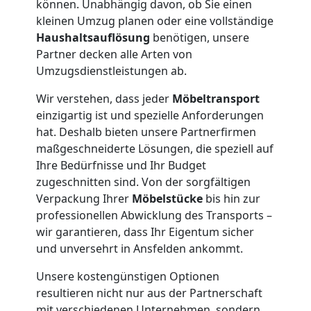
Privatumzug
können. Unabhängig davon, ob Sie einen
kleinen Umzug planen oder eine vollständige
Dornbirn
Haushaltsauflösung
benötigen, unsere
Partner decken alle Arten von
Umzugsdienstleistungen ab.
Tresortransport
Wir verstehen, dass jeder
Möbeltransport
einzigartig ist und spezielle Anforderungen
in
hat. Deshalb bieten unsere Partnerfirmen
maßgeschneiderte Lösungen, die speziell auf
Dornbirn
Ihre Bedürfnisse und Ihr Budget
zugeschnitten sind. Von der sorgfältigen
Verpackung Ihrer
Möbelstücke
bis hin zur
Umzug
professionellen Abwicklung des Transports –
wir garantieren, dass Ihr Eigentum sicher
für
und unversehrt in Ansfelden ankommt.
Unsere kostengünstigen Optionen
Senioren
resultieren nicht nur aus der Partnerschaft
mit verschiedenen Unternehmen, sondern