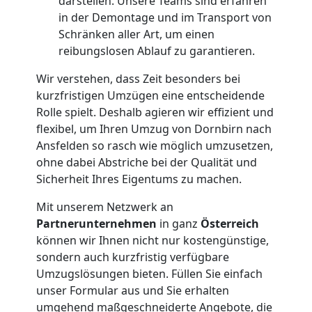
darstellen. Unsere Teams sind erfahren
Anfrage
in der Demontage und im Transport von
Schränken aller Art, um einen
reibungslosen Ablauf zu garantieren.
Möbeltransport
Wir verstehen, dass Zeit besonders bei
kurzfristigen Umzügen eine entscheidende
National
Rolle spielt. Deshalb agieren wir effizient und
flexibel, um Ihren Umzug von Dornbirn nach
Ansfelden so rasch wie möglich umzusetzen,
Möbeltransport
ohne dabei Abstriche bei der Qualität und
Sicherheit Ihres Eigentums zu machen.
International
Mit unserem Netzwerk an
Partnerunternehmen
in ganz
Österreich
Beiladung
können wir Ihnen nicht nur kostengünstige,
sondern auch kurzfristig verfügbare
Umzugslösungen bieten. Füllen Sie einfach
National
unser Formular aus und Sie erhalten
umgehend maßgeschneiderte Angebote, die