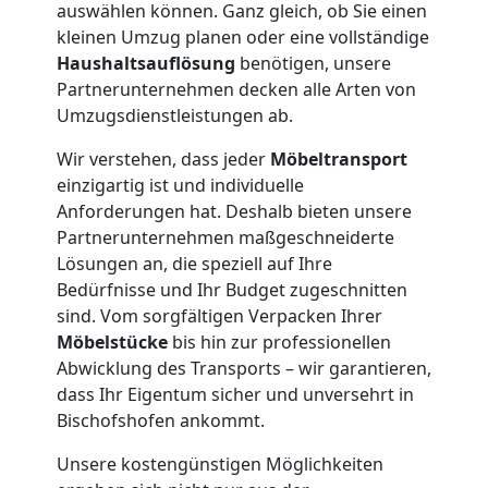
auswählen können. Ganz gleich, ob Sie einen
Dornbirn
kleinen Umzug planen oder eine vollständige
Haushaltsauflösung
benötigen, unsere
Partnerunternehmen decken alle Arten von
Tresortransport
Umzugsdienstleistungen ab.
Wir verstehen, dass jeder
Möbeltransport
in
einzigartig ist und individuelle
Anforderungen hat. Deshalb bieten unsere
Dornbirn
Partnerunternehmen maßgeschneiderte
Lösungen an, die speziell auf Ihre
Bedürfnisse und Ihr Budget zugeschnitten
Umzug
sind. Vom sorgfältigen Verpacken Ihrer
Möbelstücke
bis hin zur professionellen
für
Abwicklung des Transports – wir garantieren,
dass Ihr Eigentum sicher und unversehrt in
Senioren
Bischofshofen ankommt.
Unsere kostengünstigen Möglichkeiten
in