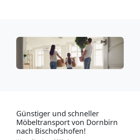
Expressumzug
Dornbirn
Tragehilfe
Dornbirn
Kleiner
Umzug
Günstiger und schneller
Möbeltransport von Dornbirn
Dornbirn
nach Bischofshofen!