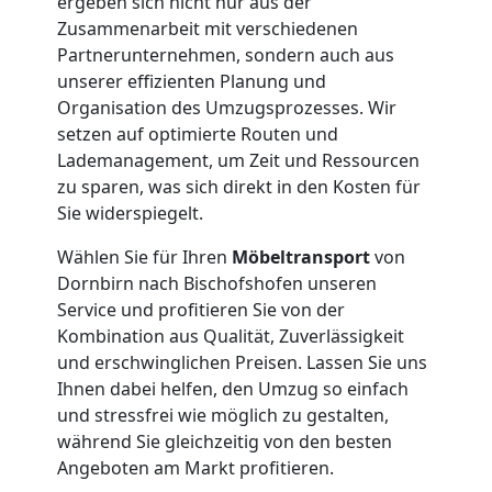
ergeben sich nicht nur aus der
Zusammenarbeit mit verschiedenen
Dornbirn
Partnerunternehmen, sondern auch aus
unserer effizienten Planung und
Organisation des Umzugsprozesses. Wir
Fernumzug
setzen auf optimierte Routen und
Lademanagement, um Zeit und Ressourcen
Dornbirn
zu sparen, was sich direkt in den Kosten für
Sie widerspiegelt.
Wählen Sie für Ihren
Möbeltransport
von
Firmenumzug
Dornbirn nach Bischofshofen unseren
Service und profitieren Sie von der
Dornbirn
Kombination aus Qualität, Zuverlässigkeit
und erschwinglichen Preisen. Lassen Sie uns
Ihnen dabei helfen, den Umzug so einfach
Büroumzug
und stressfrei wie möglich zu gestalten,
während Sie gleichzeitig von den besten
Dornbirn
Angeboten am Markt profitieren.