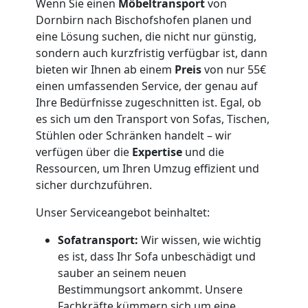
Wenn Sie einen
Möbeltransport
von
Küchenumzug
Dornbirn nach Bischofshofen planen und
eine Lösung suchen, die nicht nur günstig,
Dornbirn
sondern auch kurzfristig verfügbar ist, dann
bieten wir Ihnen ab einem
Preis
von nur 55€
einen umfassenden Service, der genau auf
Umzug
Ihre Bedürfnisse zugeschnitten ist. Egal, ob
es sich um den Transport von Sofas, Tischen,
und
Stühlen oder Schränken handelt – wir
verfügen über die
Expertise
und die
Lagerung
Ressourcen, um Ihren Umzug effizient und
sicher durchzuführen.
Dornbirn
Unser Serviceangebot beinhaltet:
Sofatransport:
Wir wissen, wie wichtig
Full-
es ist, dass Ihr Sofa unbeschädigt und
sauber an seinem neuen
Bestimmungsort ankommt. Unsere
Service-
Fachkräfte kümmern sich um eine