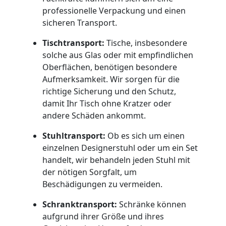
professionelle Verpackung und einen
Umzug
sicheren Transport.
Dornbirn
Tischtransport:
Tische, insbesondere
solche aus Glas oder mit empfindlichen
Oberflächen, benötigen besondere
Qualitäts-
Aufmerksamkeit. Wir sorgen für die
richtige Sicherung und den Schutz,
damit Ihr Tisch ohne Kratzer oder
Umzüge
andere Schäden ankommt.
Dornbirn
Stuhltransport:
Ob es sich um einen
einzelnen Designerstuhl oder um ein Set
handelt, wir behandeln jeden Stuhl mit
Vereinsumzug
der nötigen Sorgfalt, um
Beschädigungen zu vermeiden.
Dornbirn
Schranktransport:
Schränke können
aufgrund ihrer Größe und ihres