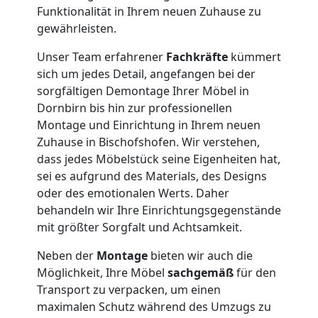
Funktionalität in Ihrem neuen Zuhause zu
Möbelmontage
gewährleisten.
Unser Team erfahrener
Fachkräfte
kümmert
Dornbirn
sich um jedes Detail, angefangen bei der
sorgfältigen Demontage Ihrer Möbel in
Dornbirn bis hin zur professionellen
Möbeltransport
Montage und Einrichtung in Ihrem neuen
Zuhause in Bischofshofen. Wir verstehen,
Dornbirn
dass jedes Möbelstück seine Eigenheiten hat,
sei es aufgrund des Materials, des Designs
oder des emotionalen Werts. Daher
Beiladung
behandeln wir Ihre Einrichtungsgegenstände
mit größter Sorgfalt und Achtsamkeit.
Dornbirn
Neben der
Montage
bieten wir auch die
Möglichkeit, Ihre Möbel
sachgemäß
für den
Transport zu verpacken, um einen
Mini
maximalen Schutz während des Umzugs zu