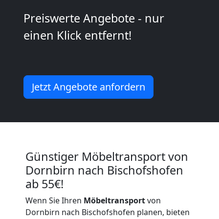
Kunsttransport
Preiswerte Angebote - nur
einen Klick entfernt!
Dornbirn
Umzug
Jetzt Angebote anfordern
Dornbirn
3
Günstiger Möbeltransport von
Mann
Dornbirn nach Bischofshofen
+
ab 55€!
Wenn Sie Ihren
Möbeltransport
von
LKW
Dornbirn nach Bischofshofen planen, bieten