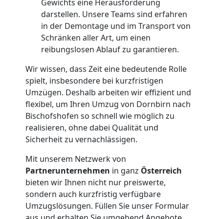
Gewichts eine Herausforderung
Anfrage
darstellen. Unsere Teams sind erfahren
in der Demontage und im Transport von
Möbeltransport
Schränken aller Art, um einen
reibungslosen Ablauf zu garantieren.
National
Wir wissen, dass Zeit eine bedeutende Rolle
spielt, insbesondere bei kurzfristigen
Umzügen. Deshalb arbeiten wir effizient und
Möbeltransport
flexibel, um Ihren Umzug von Dornbirn nach
Bischofshofen so schnell wie möglich zu
International
realisieren, ohne dabei Qualität und
Sicherheit zu vernachlässigen.
Beiladung
Mit unserem Netzwerk von
Partnerunternehmen
in ganz
Österreich
bieten wir Ihnen nicht nur preiswerte,
National
sondern auch kurzfristig verfügbare
Umzugslösungen. Füllen Sie unser Formular
aus und erhalten Sie umgehend Angebote,