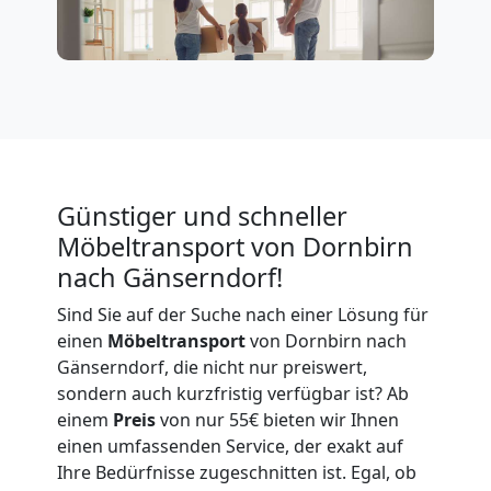
Expressumzug
Dornbirn
Tragehilfe
Dornbirn
Günstiger und schneller
Möbeltransport von Dornbirn
Kleiner
nach Gänserndorf!
Sind Sie auf der Suche nach einer Lösung für
Umzug
einen
Möbeltransport
von Dornbirn nach
Gänserndorf, die nicht nur preiswert,
Dornbirn
sondern auch kurzfristig verfügbar ist? Ab
einem
Preis
von nur 55€ bieten wir Ihnen
einen umfassenden Service, der exakt auf
Küchenumzug
Ihre Bedürfnisse zugeschnitten ist. Egal, ob