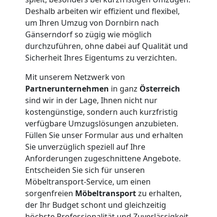
Deshalb arbeiten wir effizient und flexibel,
Möbeltransport
um Ihren Umzug von Dornbirn nach
Gänserndorf so zügig wie möglich
National
durchzuführen, ohne dabei auf Qualität und
Sicherheit Ihres Eigentums zu verzichten.
Möbeltransport
Mit unserem Netzwerk von
Partnerunternehmen
in ganz
Österreich
sind wir in der Lage, Ihnen nicht nur
International
kostengünstige, sondern auch kurzfristig
verfügbare Umzugslösungen anzubieten.
Beiladung
Füllen Sie unser Formular aus und erhalten
Sie unverzüglich speziell auf Ihre
Anforderungen zugeschnittene Angebote.
National
Entscheiden Sie sich für unseren
Möbeltransport-Service, um einen
sorgenfreien
Möbeltransport
zu erhalten,
Beiladung
der Ihr Budget schont und gleichzeitig
höchste Professionalität und Zuverlässigkeit