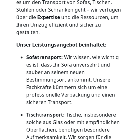
es um den Transport von Sofas, Tischen,
Dornbirn
Stühlen oder Schränken geht – wir verfügen
über die
Expertise
und die Ressourcen, um
Ihren Umzug effizient und sicher zu
Umzug
gestalten.
Unser Leistungsangebot beinhaltet:
und
Sofatransport:
Wir wissen, wie wichtig
Lagerung
es ist, dass Ihr Sofa unversehrt und
sauber an seinem neuen
Dornbirn
Bestimmungsort ankommt. Unsere
Fachkräfte kümmern sich um eine
professionelle Verpackung und einen
Full-
sicheren Transport.
Tischtransport:
Tische, insbesondere
Service-
solche aus Glas oder mit empfindlichen
Oberflächen, benötigen besondere
Umzug
Aufmerksamkeit. Wir sorgen für die