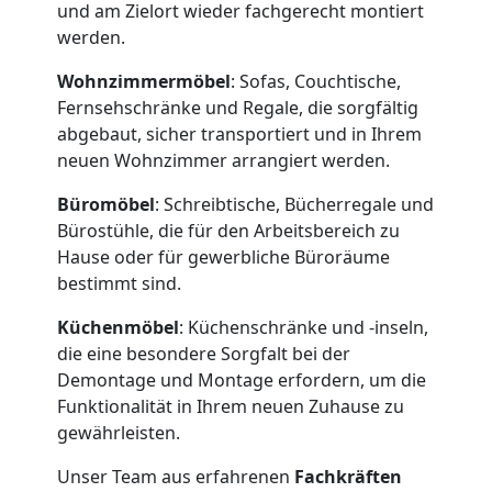
und am Zielort wieder fachgerecht montiert
werden.
Umzugshelfer
Wohnzimmermöbel
: Sofas, Couchtische,
Fernsehschränke und Regale, die sorgfältig
Dornbirn
abgebaut, sicher transportiert und in Ihrem
neuen Wohnzimmer arrangiert werden.
Büromöbel
: Schreibtische, Bücherregale und
Möbeltaxi
Bürostühle, die für den Arbeitsbereich zu
Hause oder für gewerbliche Büroräume
Dornbirn
bestimmt sind.
Küchenmöbel
: Küchenschränke und -inseln,
Kleintransport
die eine besondere Sorgfalt bei der
Demontage und Montage erfordern, um die
Dornbirn
Funktionalität in Ihrem neuen Zuhause zu
gewährleisten.
Unser Team aus erfahrenen
Fachkräften