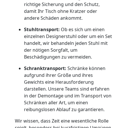
richtige Sicherung und den Schutz,
Dornbirn
damit Ihr Tisch ohne Kratzer oder
andere Schäden ankommt.
Stuhltransport:
Ob es sich um einen
Qualitäts-
einzelnen Designerstuhl oder um ein Set
handelt, wir behandeln jeden Stuhl mit
Umzüge
der nötigen Sorgfalt, um
Beschädigungen zu vermeiden.
Dornbirn
Schranktransport:
Schränke können
aufgrund ihrer Größe und ihres
Vereinsumzug
Gewichts eine Herausforderung
darstellen. Unsere Teams sind erfahren
in der Demontage und im Transport von
Dornbirn
Schränken aller Art, um einen
reibungslosen Ablauf zu garantieren.
Anfrage
Wir wissen, dass Zeit eine wesentliche Rolle
spielt, besonders bei kurzfristigen Umzügen.