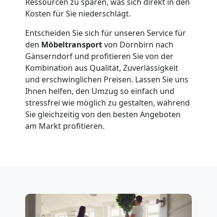
Dornbirn
Ressourcen zu sparen, was sich direkt in den
Kosten für Sie niederschlägt.
Fernumzug
Entscheiden Sie sich für unseren Service für
den
Möbeltransport
von Dornbirn nach
Gänserndorf und profitieren Sie von der
Dornbirn
Kombination aus Qualität, Zuverlässigkeit
und erschwinglichen Preisen. Lassen Sie uns
Firmenumzug
Ihnen helfen, den Umzug so einfach und
stressfrei wie möglich zu gestalten, während
Sie gleichzeitig von den besten Angeboten
Dornbirn
am Markt profitieren.
Büroumzug
Dornbirn