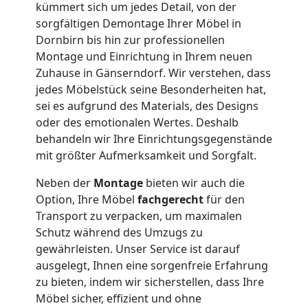
Möbelmontage
kümmert sich um jedes Detail, von der
sorgfältigen Demontage Ihrer Möbel in
Dornbirn
Dornbirn bis hin zur professionellen
Montage und Einrichtung in Ihrem neuen
Zuhause in Gänserndorf. Wir verstehen, dass
Möbeltransport
jedes Möbelstück seine Besonderheiten hat,
sei es aufgrund des Materials, des Designs
Dornbirn
oder des emotionalen Wertes. Deshalb
behandeln wir Ihre Einrichtungsgegenstände
mit größter Aufmerksamkeit und Sorgfalt.
Beiladung
Neben der
Montage
bieten wir auch die
Option, Ihre Möbel
fachgerecht
für den
Dornbirn
Transport zu verpacken, um maximalen
Schutz während des Umzugs zu
Mini
gewährleisten. Unser Service ist darauf
ausgelegt, Ihnen eine sorgenfreie Erfahrung
zu bieten, indem wir sicherstellen, dass Ihre
Umzug
Möbel sicher, effizient und ohne