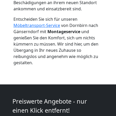
Beschädigungen an ihrem neuen Standort
Dornbirn
ankommen und einsatzbereit sind.
Entscheiden Sie sich für unseren
Umzug
Möbeltransport-Service
von Dornbirn nach
Gänserndorf mit
Montageservice
und
2
genießen Sie den Komfort, sich um nichts
kümmern zu müssen. Wir sind hier, um den
Übergang in Ihr neues Zuhause so
Mann
reibungslos und angenehm wie möglich zu
gestalten.
+
LKW
Dornbirn
Preiswerte Angebote - nur
einen Klick entfernt!
Kunsttransport