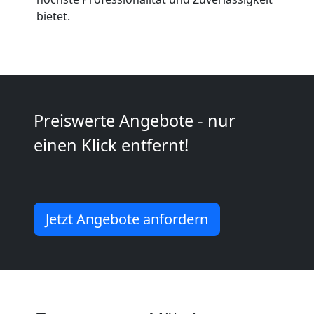
International
bietet.
Internationaler
Umzug
Preiswerte Angebote - nur
Nationaler
einen Klick entfernt!
Umzug
Jetzt Angebote anfordern