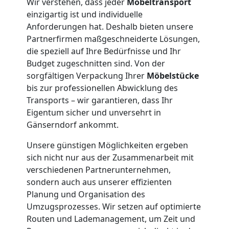
Wir verstehen, dass jeder
Möbeltransport
einzigartig ist und individuelle
Tresortransport
Anforderungen hat. Deshalb bieten unsere
Partnerfirmen maßgeschneiderte Lösungen,
die speziell auf Ihre Bedürfnisse und Ihr
in
Budget zugeschnitten sind. Von der
sorgfältigen Verpackung Ihrer
Möbelstücke
Dornbirn
bis zur professionellen Abwicklung des
Transports – wir garantieren, dass Ihr
Eigentum sicher und unversehrt in
Umzug
Gänserndorf ankommt.
für
Unsere günstigen Möglichkeiten ergeben
sich nicht nur aus der Zusammenarbeit mit
verschiedenen Partnerunternehmen,
Senioren
sondern auch aus unserer effizienten
Planung und Organisation des
in
Umzugsprozesses. Wir setzen auf optimierte
Routen und Lademanagement, um Zeit und