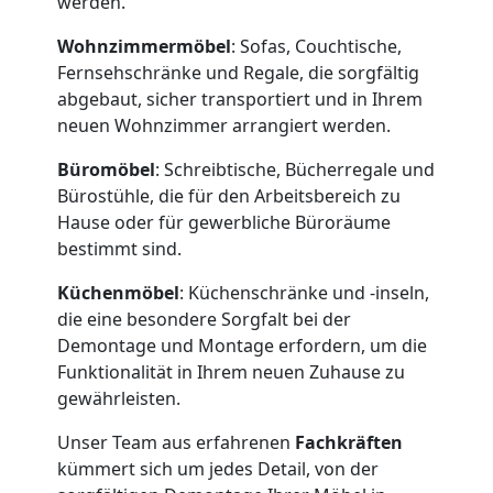
werden.
Wohnzimmermöbel
: Sofas, Couchtische,
Umzugshelfer
Fernsehschränke und Regale, die sorgfältig
abgebaut, sicher transportiert und in Ihrem
neuen Wohnzimmer arrangiert werden.
Dornbirn
Büromöbel
: Schreibtische, Bücherregale und
Bürostühle, die für den Arbeitsbereich zu
Möbeltaxi
Hause oder für gewerbliche Büroräume
bestimmt sind.
Dornbirn
Küchenmöbel
: Küchenschränke und -inseln,
die eine besondere Sorgfalt bei der
Kleintransport
Demontage und Montage erfordern, um die
Funktionalität in Ihrem neuen Zuhause zu
gewährleisten.
Dornbirn
Unser Team aus erfahrenen
Fachkräften
kümmert sich um jedes Detail, von der
Möbelmontage