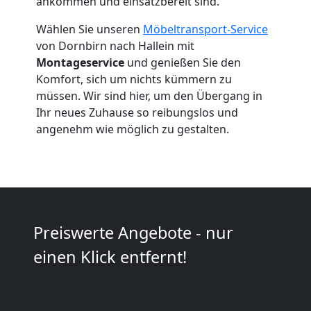
ankommen und einsatzbereit sind.
Dornbirn
Wählen Sie unseren
Möbeltransport-Service
von Dornbirn nach Hallein mit
Umzug
Montageservice
und genießen Sie den
Komfort, sich um nichts kümmern zu
müssen. Wir sind hier, um den Übergang in
2
Ihr neues Zuhause so reibungslos und
angenehm wie möglich zu gestalten.
Mann
+
LKW
Preiswerte Angebote - nur
Dornbirn
einen Klick entfernt!
Kunsttransport