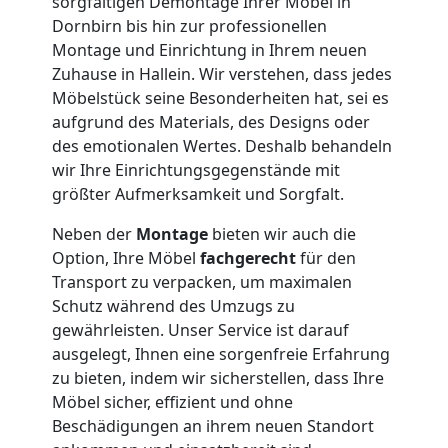
sorgfältigen Demontage Ihrer Möbel in
Dornbirn bis hin zur professionellen
Dornbirn
Montage und Einrichtung in Ihrem neuen
Zuhause in Hallein. Wir verstehen, dass jedes
Möbelstück seine Besonderheiten hat, sei es
Möbeltransport
aufgrund des Materials, des Designs oder
des emotionalen Wertes. Deshalb behandeln
Dornbirn
wir Ihre Einrichtungsgegenstände mit
größter Aufmerksamkeit und Sorgfalt.
Neben der
Montage
bieten wir auch die
Beiladung
Option, Ihre Möbel
fachgerecht
für den
Transport zu verpacken, um maximalen
Dornbirn
Schutz während des Umzugs zu
gewährleisten. Unser Service ist darauf
ausgelegt, Ihnen eine sorgenfreie Erfahrung
Mini
zu bieten, indem wir sicherstellen, dass Ihre
Möbel sicher, effizient und ohne
Umzug
Beschädigungen an ihrem neuen Standort