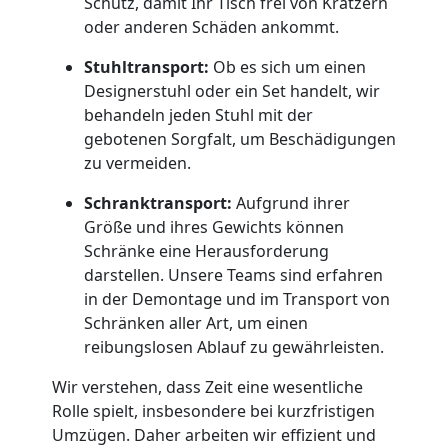
Schutz, damit Ihr Tisch frei von Kratzern
oder anderen Schäden ankommt.
Dornbirn
Stuhltransport:
Ob es sich um einen
Designerstuhl oder ein Set handelt, wir
Qualitäts-
behandeln jeden Stuhl mit der
gebotenen Sorgfalt, um Beschädigungen
Umzüge
zu vermeiden.
Schranktransport:
Aufgrund ihrer
Dornbirn
Größe und ihres Gewichts können
Schränke eine Herausforderung
darstellen. Unsere Teams sind erfahren
Vereinsumzug
in der Demontage und im Transport von
Schränken aller Art, um einen
Dornbirn
reibungslosen Ablauf zu gewährleisten.
Wir verstehen, dass Zeit eine wesentliche
Anfrage
Rolle spielt, insbesondere bei kurzfristigen
Umzügen. Daher arbeiten wir effizient und