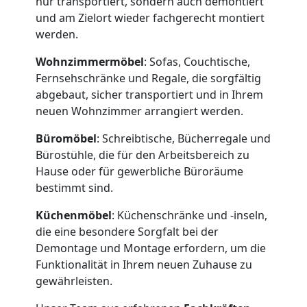
nur transportiert, sondern auch demontiert
und am Zielort wieder fachgerecht montiert
werden.
Wohnzimmermöbel
: Sofas, Couchtische,
Umzugshelfer
Fernsehschränke und Regale, die sorgfältig
abgebaut, sicher transportiert und in Ihrem
Dornbirn
neuen Wohnzimmer arrangiert werden.
Büromöbel
: Schreibtische, Bücherregale und
Möbeltaxi
Bürostühle, die für den Arbeitsbereich zu
Hause oder für gewerbliche Büroräume
Dornbirn
bestimmt sind.
Küchenmöbel
: Küchenschränke und -inseln,
die eine besondere Sorgfalt bei der
Kleintransport
Demontage und Montage erfordern, um die
Funktionalität in Ihrem neuen Zuhause zu
Dornbirn
gewährleisten.