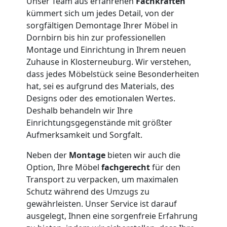
Unser Team aus erfahrenen
Fachkräften
Möbelmontage
kümmert sich um jedes Detail, von der
sorgfältigen Demontage Ihrer Möbel in
Dornbirn
Dornbirn bis hin zur professionellen
Montage und Einrichtung in Ihrem neuen
Zuhause in Klosterneuburg. Wir verstehen,
Möbeltransport
dass jedes Möbelstück seine Besonderheiten
hat, sei es aufgrund des Materials, des
Designs oder des emotionalen Wertes.
Dornbirn
Deshalb behandeln wir Ihre
Einrichtungsgegenstände mit größter
Aufmerksamkeit und Sorgfalt.
Beiladung
Neben der
Montage
bieten wir auch die
Dornbirn
Option, Ihre Möbel
fachgerecht
für den
Transport zu verpacken, um maximalen
Schutz während des Umzugs zu
Mini
gewährleisten. Unser Service ist darauf
ausgelegt, Ihnen eine sorgenfreie Erfahrung