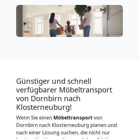
Expressumzug
Dornbirn
Tragehilfe
Dornbirn
Günstiger und schnell
Kleiner
verfügbarer Möbeltransport
von Dornbirn nach
Umzug
Klosterneuburg!
Dornbirn
Wenn Sie einen
Möbeltransport
von
Dornbirn nach Klosterneuburg planen und
nach einer Lösung suchen, die nicht nur