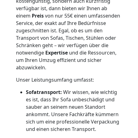
Küchenumzug
kostengünstig, sondern auch kurzfristig
verfügbar ist, dann bieten wir Ihnen ab
Dornbirn
einem
Preis
von nur 55€ einen umfassenden
Service, der exakt auf Ihre Bedürfnisse
zugeschnitten ist. Egal, ob es um den
Umzug
Transport von Sofas, Tischen, Stühlen oder
Schränken geht – wir verfügen über die
notwendige
Expertise
und die Ressourcen,
und
um Ihren Umzug effizient und sicher
abzuwickeln.
Lagerung
Unser Leistungsumfang umfasst:
Dornbirn
Sofatransport:
Wir wissen, wie wichtig
es ist, dass Ihr Sofa unbeschädigt und
sauber an seinem neuen Standort
Full-
ankommt. Unsere Fachkräfte kümmern
sich um eine professionelle Verpackung
Service-
und einen sicheren Transport.