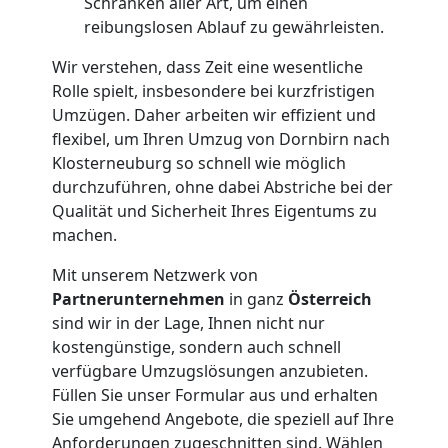
Anfrage
Schränken aller Art, um einen
reibungslosen Ablauf zu gewährleisten.
Möbeltransport
Wir verstehen, dass Zeit eine wesentliche
Rolle spielt, insbesondere bei kurzfristigen
National
Umzügen. Daher arbeiten wir effizient und
flexibel, um Ihren Umzug von Dornbirn nach
Klosterneuburg so schnell wie möglich
Möbeltransport
durchzuführen, ohne dabei Abstriche bei der
Qualität und Sicherheit Ihres Eigentums zu
machen.
International
Mit unserem Netzwerk von
Partnerunternehmen
in ganz
Österreich
Beiladung
sind wir in der Lage, Ihnen nicht nur
kostengünstige, sondern auch schnell
National
verfügbare Umzugslösungen anzubieten.
Füllen Sie unser Formular aus und erhalten
Sie umgehend Angebote, die speziell auf Ihre
Beiladung
Anforderungen zugeschnitten sind. Wählen