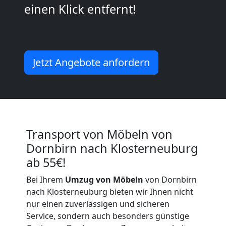
Kunsttransport
einen Klick entfernt!
Dornbirn
Jetzt Angebote anfordern
Umzug
Dornbirn
3
Transport von Möbeln von
Dornbirn nach Klosterneuburg
Mann
ab 55€!
+
Bei Ihrem
Umzug von Möbeln
von Dornbirn
nach Klosterneuburg bieten wir Ihnen nicht
nur einen zuverlässigen und sicheren
LKW
Service, sondern auch besonders günstige