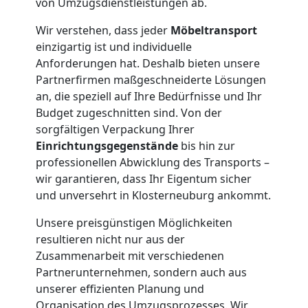
von Umzugsdienstleistungen ab.
Dornbirn
Wir verstehen, dass jeder
Möbeltransport
einzigartig ist und individuelle
Tresortransport
Anforderungen hat. Deshalb bieten unsere
Partnerfirmen maßgeschneiderte Lösungen
in
an, die speziell auf Ihre Bedürfnisse und Ihr
Budget zugeschnitten sind. Von der
Dornbirn
sorgfältigen Verpackung Ihrer
Einrichtungsgegenstände
bis hin zur
professionellen Abwicklung des Transports –
Umzug
wir garantieren, dass Ihr Eigentum sicher
und unversehrt in Klosterneuburg ankommt.
für
Unsere preisgünstigen Möglichkeiten
resultieren nicht nur aus der
Senioren
Zusammenarbeit mit verschiedenen
Partnerunternehmen, sondern auch aus
in
unserer effizienten Planung und
Organisation des Umzugsprozesses. Wir