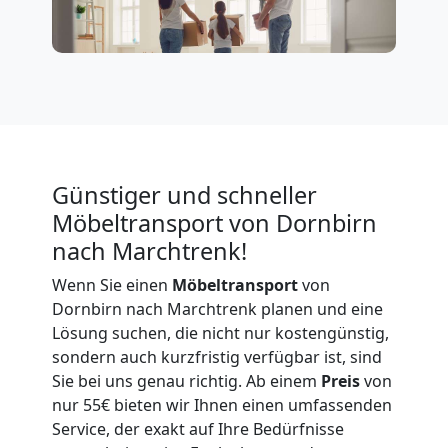
Expressumzug
Dornbirn
Tragehilfe
Dornbirn
Günstiger und schneller
Möbeltransport von Dornbirn
nach Marchtrenk!
Kleiner
Wenn Sie einen
Möbeltransport
von
Umzug
Dornbirn nach Marchtrenk planen und eine
Lösung suchen, die nicht nur kostengünstig,
Dornbirn
sondern auch kurzfristig verfügbar ist, sind
Sie bei uns genau richtig. Ab einem
Preis
von
nur 55€ bieten wir Ihnen einen umfassenden
Küchenumzug
Service, der exakt auf Ihre Bedürfnisse