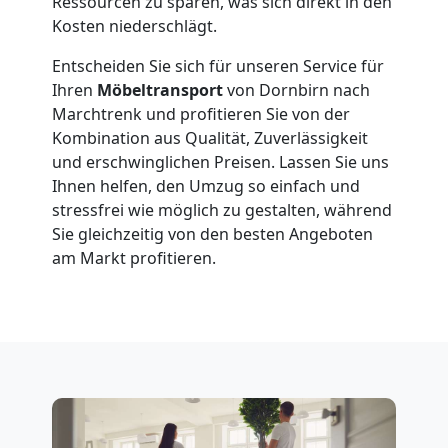
Ressourcen zu sparen, was sich direkt in den
Dornbirn
Kosten niederschlägt.
Entscheiden Sie sich für unseren Service für
Fernumzug
Ihren
Möbeltransport
von Dornbirn nach
Marchtrenk und profitieren Sie von der
Dornbirn
Kombination aus Qualität, Zuverlässigkeit
und erschwinglichen Preisen. Lassen Sie uns
Ihnen helfen, den Umzug so einfach und
Firmenumzug
stressfrei wie möglich zu gestalten, während
Sie gleichzeitig von den besten Angeboten
Dornbirn
am Markt profitieren.
Büroumzug
Dornbirn