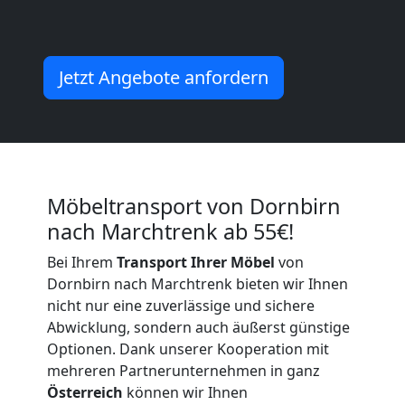
Kunsttransport
Dornbirn
Jetzt Angebote anfordern
Umzug
Dornbirn
Möbeltransport von Dornbirn
3
nach Marchtrenk ab 55€!
Mann
Bei Ihrem
Transport Ihrer Möbel
von
Dornbirn nach Marchtrenk bieten wir Ihnen
+
nicht nur eine zuverlässige und sichere
Abwicklung, sondern auch äußerst günstige
Optionen. Dank unserer Kooperation mit
LKW
mehreren Partnerunternehmen in ganz
Österreich
können wir Ihnen