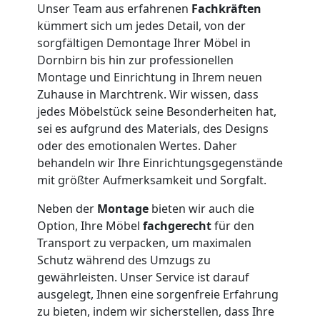
Möbelmontage
Unser Team aus erfahrenen
Fachkräften
kümmert sich um jedes Detail, von der
Dornbirn
sorgfältigen Demontage Ihrer Möbel in
Dornbirn bis hin zur professionellen
Montage und Einrichtung in Ihrem neuen
Möbeltransport
Zuhause in Marchtrenk. Wir wissen, dass
jedes Möbelstück seine Besonderheiten hat,
Dornbirn
sei es aufgrund des Materials, des Designs
oder des emotionalen Wertes. Daher
behandeln wir Ihre Einrichtungsgegenstände
Beiladung
mit größter Aufmerksamkeit und Sorgfalt.
Neben der
Montage
bieten wir auch die
Dornbirn
Option, Ihre Möbel
fachgerecht
für den
Transport zu verpacken, um maximalen
Schutz während des Umzugs zu
Mini
gewährleisten. Unser Service ist darauf
ausgelegt, Ihnen eine sorgenfreie Erfahrung
Umzug
zu bieten, indem wir sicherstellen, dass Ihre