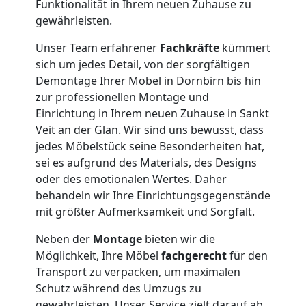
Dornbirn
Funktionalität in Ihrem neuen Zuhause zu
gewährleisten.
Möbelmontage
Unser Team erfahrener
Fachkräfte
kümmert
sich um jedes Detail, von der sorgfältigen
Demontage Ihrer Möbel in Dornbirn bis hin
Dornbirn
zur professionellen Montage und
Einrichtung in Ihrem neuen Zuhause in Sankt
Möbeltransport
Veit an der Glan. Wir sind uns bewusst, dass
jedes Möbelstück seine Besonderheiten hat,
sei es aufgrund des Materials, des Designs
Dornbirn
oder des emotionalen Wertes. Daher
behandeln wir Ihre Einrichtungsgegenstände
mit größter Aufmerksamkeit und Sorgfalt.
Beiladung
Neben der
Montage
bieten wir die
Dornbirn
Möglichkeit, Ihre Möbel
fachgerecht
für den
Transport zu verpacken, um maximalen
Schutz während des Umzugs zu
gewährleisten. Unser Service zielt darauf ab,