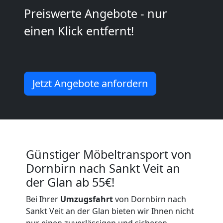
Dornbirn
Preiswerte Angebote - nur
einen Klick entfernt!
Kunsttransport
Dornbirn
Jetzt Angebote anfordern
Umzug
Dornbirn
3
Günstiger Möbeltransport von
Dornbirn nach Sankt Veit an
Mann
der Glan ab 55€!
+
Bei Ihrer
Umzugsfahrt
von Dornbirn nach
Sankt Veit an der Glan bieten wir Ihnen nicht
nur einen zuverlässigen und sicheren