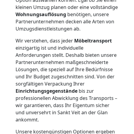
Privatumzug
kleinen Umzug planen oder eine vollständige
Wohnungsauflösung
benötigen, unsere
Dornbirn
Partnerunternehmen decken alle Arten von
Umzugsdienstleistungen ab.
Tresortransport
Wir verstehen, dass jeder
Möbeltransport
einzigartig ist und individuelle
in
Anforderungen stellt. Deshalb bieten unsere
Partnerunternehmen maßgeschneiderte
Dornbirn
Lösungen, die speziell auf Ihre Bedürfnisse
und Ihr Budget zugeschnitten sind. Von der
sorgfältigen Verpackung Ihrer
Umzug
Einrichtungsgegenstände
bis zur
professionellen Abwicklung des Transports –
wir garantieren, dass Ihr Eigentum sicher
für
und unversehrt in Sankt Veit an der Glan
ankommt.
Senioren
Unsere kostengünstigen Optionen ergeben