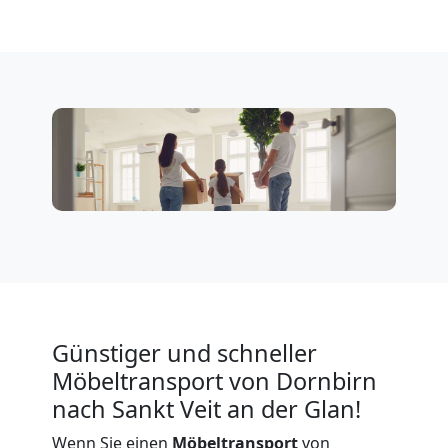
Dornbirn
Expressumzug
Dornbirn
Tragehilfe
Dornbirn
Kleiner
Günstiger und schneller
Umzug
Möbeltransport von Dornbirn
nach Sankt Veit an der Glan!
Dornbirn
Wenn Sie einen
Möbeltransport
von