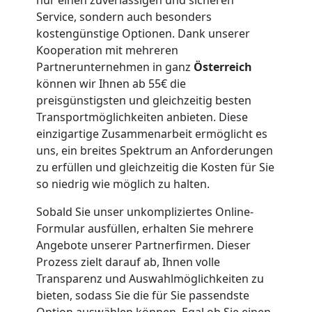
LKW
Service, sondern auch besonders
kostengünstige Optionen. Dank unserer
Kooperation mit mehreren
Möbellift
Partnerunternehmen in ganz
Österreich
können wir Ihnen ab 55€ die
Dornbirn
preisgünstigsten und gleichzeitig besten
Transportmöglichkeiten anbieten. Diese
einzigartige Zusammenarbeit ermöglicht es
Übersiedlung
uns, ein breites Spektrum an Anforderungen
zu erfüllen und gleichzeitig die Kosten für Sie
Dornbirn
so niedrig wie möglich zu halten.
Sobald Sie unser unkompliziertes Online-
Klaviertransport
Formular ausfüllen, erhalten Sie mehrere
Angebote unserer Partnerfirmen. Dieser
Prozess zielt darauf ab, Ihnen volle
Dornbirn
Transparenz und Auswahlmöglichkeiten zu
bieten, sodass Sie die für Sie passendste
Option auswählen können. Egal ob Sie einen