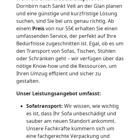
Dornbirn nach Sankt Veit an der Glan planen
Küchenumzug
und eine günstige und kurzfristige Lösung
suchen, sind Sie bei uns genau richtig. Ab
einem
Preis
von nur 55€ erhalten Sie einen
Dornbirn
umfassenden Service, der perfekt auf Ihre
Bedürfnisse zugeschnitten ist. Egal, ob es um
den Transport von Sofas, Tischen, Stühlen
Umzug
oder Schränken geht – wir verfügen über das
nötige Know-how und die Ressourcen, um
und
Ihren Umzug effizient und sicher zu
gestalten.
Lagerung
Unser Leistungsangebot umfasst:
Dornbirn
Sofatransport:
Wir wissen, wie wichtig
es ist, dass Ihr Sofa unbeschädigt und
sauber am neuen Standort ankommt.
Full-
Unsere Fachkräfte kümmern sich um
eine fachgerechte Verpackung und