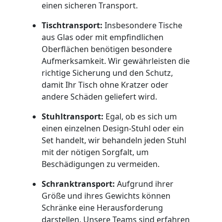
Service-
einen sicheren Transport.
Tischtransport:
Insbesondere Tische
Umzug
aus Glas oder mit empfindlichen
Oberflächen benötigen besondere
Dornbirn
Aufmerksamkeit. Wir gewährleisten die
richtige Sicherung und den Schutz,
damit Ihr Tisch ohne Kratzer oder
Qualitäts-
andere Schäden geliefert wird.
Stuhltransport:
Egal, ob es sich um
Umzüge
einen einzelnen Design-Stuhl oder ein
Set handelt, wir behandeln jeden Stuhl
Dornbirn
mit der nötigen Sorgfalt, um
Beschädigungen zu vermeiden.
Vereinsumzug
Schranktransport:
Aufgrund ihrer
Größe und ihres Gewichts können
Dornbirn
Schränke eine Herausforderung
darstellen. Unsere Teams sind erfahren