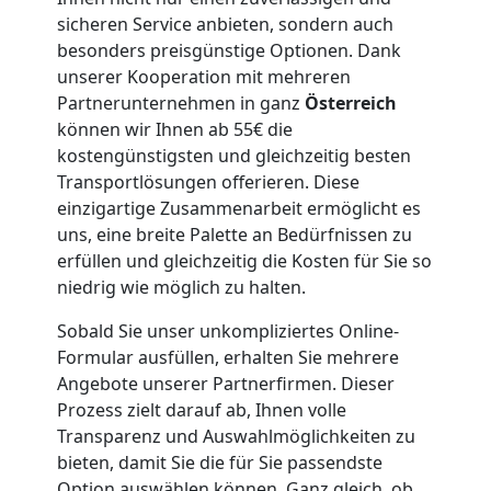
sicheren Service anbieten, sondern auch
Möbellift
besonders preisgünstige Optionen. Dank
unserer Kooperation mit mehreren
Dornbirn
Partnerunternehmen in ganz
Österreich
können wir Ihnen ab 55€ die
kostengünstigsten und gleichzeitig besten
Übersiedlung
Transportlösungen offerieren. Diese
einzigartige Zusammenarbeit ermöglicht es
uns, eine breite Palette an Bedürfnissen zu
Dornbirn
erfüllen und gleichzeitig die Kosten für Sie so
niedrig wie möglich zu halten.
Klaviertransport
Sobald Sie unser unkompliziertes Online-
Formular ausfüllen, erhalten Sie mehrere
Dornbirn
Angebote unserer Partnerfirmen. Dieser
Prozess zielt darauf ab, Ihnen volle
Transparenz und Auswahlmöglichkeiten zu
Privatumzug
bieten, damit Sie die für Sie passendste
Option auswählen können. Ganz gleich, ob