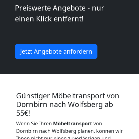
Preiswerte Angebote - nur
Kunsttransport
einen Klick entfernt!
Dornbirn
Umzug
Jetzt Angebote anfordern
Dornbirn
3
Günstiger Möbeltransport von
Mann
Dornbirn nach Wolfsberg ab
55€!
+
Wenn Sie Ihren
Möbeltransport
von
LKW
Dornbirn nach Wolfsberg planen, können wir
Ihnen nicht nur einen zuverlässigen und