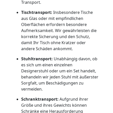
Transport.
Umzug
Tischtransport:
Insbesondere Tische
aus Glas oder mit empfindlichen
Dornbirn
Oberflächen erfordern besondere
Aufmerksamkeit. Wir gewährleisten die
Qualitäts-
korrekte Sicherung und den Schutz,
damit Ihr Tisch ohne Kratzer oder
andere Schäden ankommt.
Umzüge
Stuhltransport:
Unabhängig davon, ob
Dornbirn
es sich um einen einzelnen
Designerstuhl oder um ein Set handelt,
behandeln wir jeden Stuhl mit äußerster
Vereinsumzug
Sorgfalt, um Beschädigungen zu
vermeiden.
Dornbirn
Schranktransport:
Aufgrund ihrer
Größe und ihres Gewichts können
Schränke eine Herausforderung