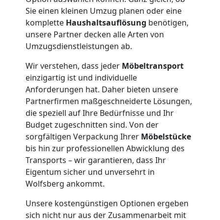
Dornbirn
Sie einen kleinen Umzug planen oder eine
komplette
Haushaltsauflösung
benötigen,
unsere Partner decken alle Arten von
Tresortransport
Umzugsdienstleistungen ab.
Wir verstehen, dass jeder
Möbeltransport
in
einzigartig ist und individuelle
Anforderungen hat. Daher bieten unsere
Dornbirn
Partnerfirmen maßgeschneiderte Lösungen,
die speziell auf Ihre Bedürfnisse und Ihr
Budget zugeschnitten sind. Von der
Umzug
sorgfältigen Verpackung Ihrer
Möbelstücke
bis hin zur professionellen Abwicklung des
für
Transports – wir garantieren, dass Ihr
Eigentum sicher und unversehrt in
Senioren
Wolfsberg ankommt.
Unsere kostengünstigen Optionen ergeben
in
sich nicht nur aus der Zusammenarbeit mit