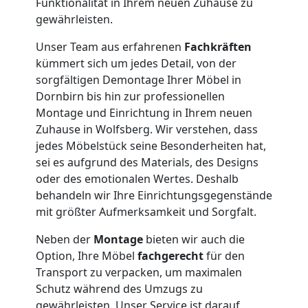
Funktionalität in Ihrem neuen Zuhause zu
gewährleisten.
Möbelmontage
Unser Team aus erfahrenen
Fachkräften
Dornbirn
kümmert sich um jedes Detail, von der
sorgfältigen Demontage Ihrer Möbel in
Dornbirn bis hin zur professionellen
Möbeltransport
Montage und Einrichtung in Ihrem neuen
Zuhause in Wolfsberg. Wir verstehen, dass
Dornbirn
jedes Möbelstück seine Besonderheiten hat,
sei es aufgrund des Materials, des Designs
oder des emotionalen Wertes. Deshalb
Beiladung
behandeln wir Ihre Einrichtungsgegenstände
mit größter Aufmerksamkeit und Sorgfalt.
Dornbirn
Neben der
Montage
bieten wir auch die
Option, Ihre Möbel
fachgerecht
für den
Transport zu verpacken, um maximalen
Mini
Schutz während des Umzugs zu
gewährleisten. Unser Service ist darauf